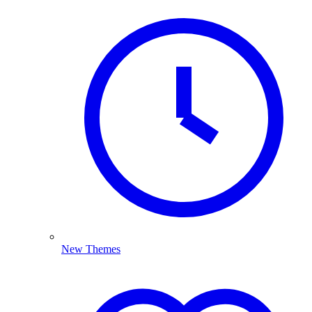
New Themes