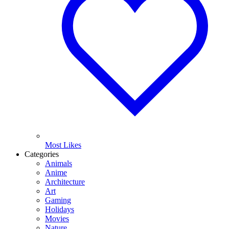
Most Likes
Categories
Animals
Anime
Architecture
Art
Gaming
Holidays
Movies
Nature